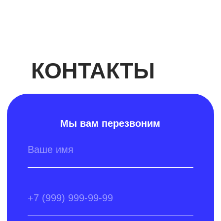
Кол-во дорожек 6
Метраж 25 м
Имеются вышки для прыжков
Бассейн «Родник»
Ул. Орджоникидзе, 23а
Кол-во дорожек 6
Метраж 25 м
Имеются вышки для прыжков
Бассейн СК «СибГИУ»
ул. Кирова, д. 42/2
Кол-во дорожек 6
Метраж 25 м
Имеются вышки для прыжков
Бассейн «Спорт-Лайф»
Ул. Ленина, 99
Кол-во дорожек 5
Метраж 25 м
(Новосибирск)
Бассейн СК «СГУПС»
Ул. Залесского, 3/1
Метраж 25 м