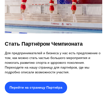
Я ознакомлен (а) с
Политикой обработки
персональных данных
и даю согласие на
обработку моих персональных данных включая
данные собираемые с использованием cookie
и аналитических сервисов.
Записаться
Написать в MAX
↗
Стать Партнёром Чемпионата
+7 931 009-72-29
Для предпринимателей и бизнеса у нас есть предложение о
KUDRYASHOV.PRO.LAB@GMAIL.COM
том, как можно стать частью большого мероприятия и
помогать развитию спорта и здорового поколения.
Переходите на нашу страницу для партнёров, где мы
подробно описали возможности участия.
БАССЕЙНЫ
Перейти на страницу Партнёра
(Новокузнецк)
Бассейн СК «Олимп»
Ул. Циолковского, 6