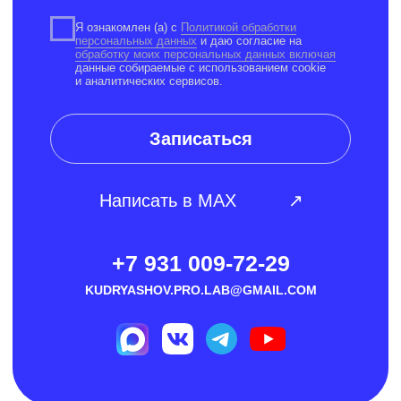
Бассейн «Маяк»
Ул. Фабричная, 17/4
(Кемерово)
Бассейн в Ледовом дворце «Кузбасс»
Пр. Притомский, 12
Метраж 50 м
Бассейн в «Кузбасс-Арена»
Пр. Притомский, 10
Метраж 25 м
Сайт был запущен: RE:Digital
Копирование материалов сайта запрещено
Согласие на обработку персональных
данных
Политика обработки персональных данных
Договоры публичной оферты
ИП Кудряшов Владимир Сергеевич
ИНН 422007562341