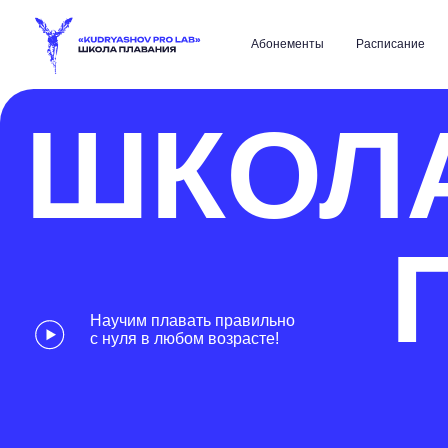
Абонементы
Расписание
Лагерь
ШКОЛА
П
Научим плавать правильно
с нуля в любом возрасте!