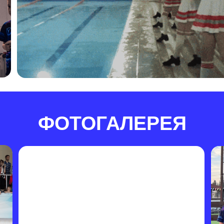
LIVE
СПО
110 ф
140 фотографий
смотре
смотреть альбом