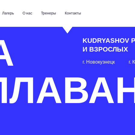
О нас
Тренеры
Контакты
+7 931 009-72-2
KUDRYASHOV PRO LAB 
И ВЗРОСЛЫХ
г. Новокузнецк
г. Кемерово
ЛАВАН