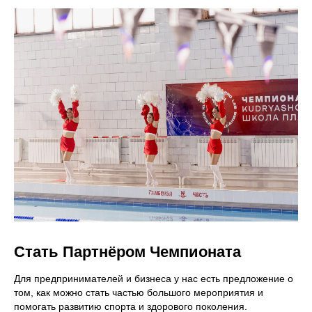
Я ознакомлен (а) с
Политикой обработки
персональных данных
и даю согласие на
обработку моих персональных данных включая
данные собираемые с использованием cookie
и аналитических сервисов.
Сореванования
258 фотографий
Записаться
Написать в MAX
↗
+7 931 009-72-29
Сореванования
KUDRYASHOV.PRO.LAB@GMAIL.COM
258 фотографий
БАССЕЙНЫ
Стать Партнёром Чемпионата
(Новокузнецк)
Для предпринимателей и бизнеса у нас есть предложение о
том, как можно стать частью большого мероприятия и
Бассейн СК «Олимп»
Ул. Циолковского, 6
помогать развитию спорта и здорового поколения.