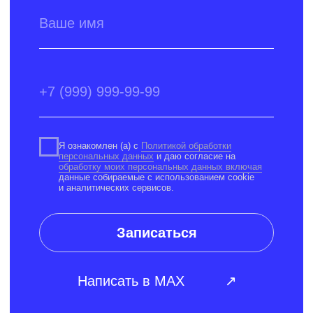
Бассейн «Маяк»
Ул. Фабричная, 17/4
(Кемерово)
Бассейн в Ледовом дворце «Кузбасс»
Пр. Притомский, 12
Метраж 50 м
Бассейн в «Кузбасс-Арена»
Пр. Притомский, 10
Метраж 25 м
Сайт был запущен: RE:Digital
Копирование материалов сайта запрещено
Согласие на обработку персональных
данных
Политика обработки персональных данных
Договоры публичной оферты
ИП Кудряшов Владимир Сергеевич
ИНН 422007562341